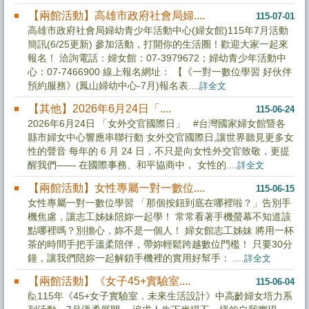
【兩館活動】高雄市政府社會局婦....
115-07-01
高雄市政府社會局婦幼青少年活動中心(婦女館)115年7月活動
簡訊(6/25更新) 參加活動，打開你的生活圈！歡迎大家一起來
報名！ 洽詢電話：婦女館：07-3979672；婦幼青少年活動中
心：07-7466900 線上報名網址： 【《一對一數位學習 好伙伴
預約服務》(鳳山婦幼中心-7月)報名表....
詳全文
【其他】2026年6月24日「....
115-06-24
2026年6月24日 「女外交官國際日」 #台灣國家婦女館暨各
縣市婦女中心響應串聯行動 女外交官國際日,讓世界聽見更多女
性的聲音 每年的 6 月 24 日，不只是向女性外交官致敬，更提
醒我們—— 在國際事務、和平協商中， 女性的....
詳全文
【兩館活動】女性專屬一對一數位....
115-06-15
女性專屬一對一數位學習 「那個按鈕到底在哪裡啦？」告別手
機焦慮，讓志工姊妹陪妳一起學！ 常常看著手機螢幕不知道該
點哪裡嗎？別擔心，妳不是一個人！ 婦女館志工姊妹 將用一杯
茶的時間手把手溫柔陪伴，帶妳輕鬆跨越數位門檻！ 只要30分
鐘，讓我們陪妳一起解鎖手機裡的實用好幫手： ....
詳全文
【兩館活動】《女子45+實驗室....
115-06-04
🙋115年《45+女子實驗室．未來生活設計》中高齡婦女培力系