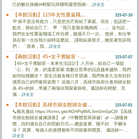
己的數位保鑣AI輕鬆玩與聰明避雷指南-....
詳全文
【本館活動】115年女性重返職....
115-07-10
💜 妳不是沒有能力，只是把光芒留給了家庭。現在，也該把一
點光，留給自己了。 💬 「我只是個全職媽媽……」 這句話，
我們在女性重返職場工作坊裡，聽過不只一次。 曾經，有位學
員在第一次自我介紹時這麼說。 課程結束那天，她笑著告訴我
們： 「原來，我....
詳全文
【兩館活動】45+女子實驗室・....
115-07-07
【45+女子實驗室・未來生活設計】八月份，給自己一場從
「心」到「身」的溫柔探索 當數位世界的訊息越來越快，我們
如何站穩腳步？ 當生活被各種日常填滿，我們有多久沒有好好
感受自己的呼吸與姿態？ 這個八月，高雄市政府社會局婦女館
為 45+的妳，準備了兩場自我探索旅程。邀請妳在輕鬆、充
滿....
詳全文
【本館活動】高雄市婦女館婦女健....
115-07-01
📞報名連結 https://forms.gle/AGHPq8MLSmGmGpCj9 【高雄
市婦女館婦女健康講座】 🌿《中醫體質與保健》🌿 —讀懂身
體，找到適合自己的照顧方式— 總是疲累、睡不好、手腳冰
冷？ 其實，每個人的身體都有不同節奏與體質。 邀請妳一....
詳全文