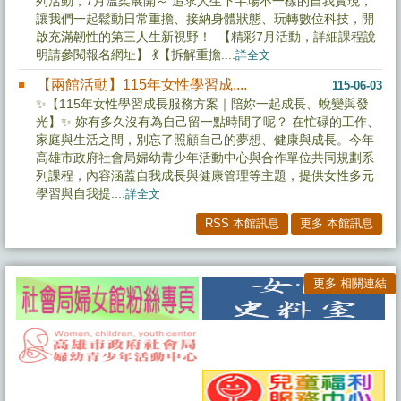
列活動，7月溫柔展開～ 追求人生下半場不一樣的自我實現，
讓我們一起鬆動日常重擔、接納身體狀態、玩轉數位科技，開
啟充滿韌性的第三人生新視野！ 【精彩7月活動，詳細課程說
明請參閱報名網址】 💃【拆解重擔....
詳全文
【兩館活動】115年女性學習成....
115-06-03
✨【115年女性學習成長服務方案｜陪妳一起成長、蛻變與發
光】✨ 妳有多久沒有為自己留一點時間了呢？ 在忙碌的工作、
家庭與生活之間，別忘了照顧自己的夢想、健康與成長。今年
高雄市政府社會局婦幼青少年活動中心與合作單位共同規劃系
列課程，內容涵蓋自我成長與健康管理等主題，提供女性多元
學習與自我提....
詳全文
RSS 本館訊息
更多 本館訊息
更多 相關連結