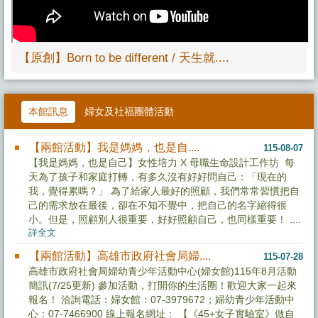
【原創】Born to be different / 天生就....
更多 影音專區
本館訊息
婦女及社福團體活動
【兩館活動】我是媽媽，也是自....
115-08-07
【我是媽媽，也是自己】女性培力 X 母職生命設計工作坊 每
天為了孩子和家庭打轉，有多久沒有好好問自己：「現在的
我，覺得累嗎？」 為了給家人最好的照顧，我們常常習慣把自
己的需求放在最後，卻在不知不覺中，把自己的名字縮得很
小。但是，照顧別人很重要，好好照顧自己，也同樣重要！ ....
詳全文
【兩館活動】高雄市政府社會局婦....
115-07-28
高雄市政府社會局婦幼青少年活動中心(婦女館)115年8月活動
簡訊(7/25更新) 參加活動，打開你的生活圈！歡迎大家一起來
報名！ 洽詢電話：婦女館：07-3979672；婦幼青少年活動中
心：07-7466900 線上報名網址： 【《45+女子實驗室》做自