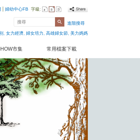
網
婦幼中心FB
字級:
搜尋
進階搜尋
別
女力經濟
婦女培力
高雄婦女節
美力媽媽
HOW市集
常用檔案下載