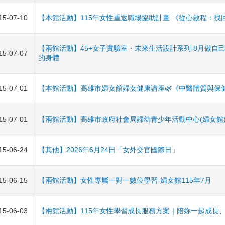
15-07-10
【本館活動】115年女性重返職場協助計畫 《從心啟程：找
【兩館活動】45+女子實驗室・未來生活設計系列-8月做自
15-07-07
的身體
15-07-01
【本館活動】高雄市婦女館婦女健康講座🌿《中醫體質與保健
15-07-01
【兩館活動】高雄市政府社會局婦幼青少年活動中心(婦女館)11
15-06-24
【其他】2026年6月24日「女外交官國際日」
15-06-15
【兩館活動】女性專屬一對一數位學習-婦女館115年7月
15-06-03
【兩館活動】115年女性學習成長服務方案｜陪妳一起成長