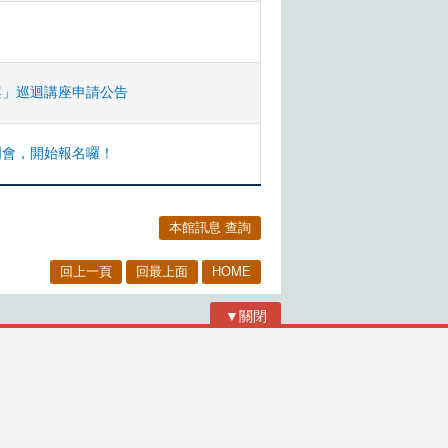
案」巡迴講座申請公告
明會，開始報名囉！
本館訊息 查詢
回上一頁
回最上面
HOME
▼關閉