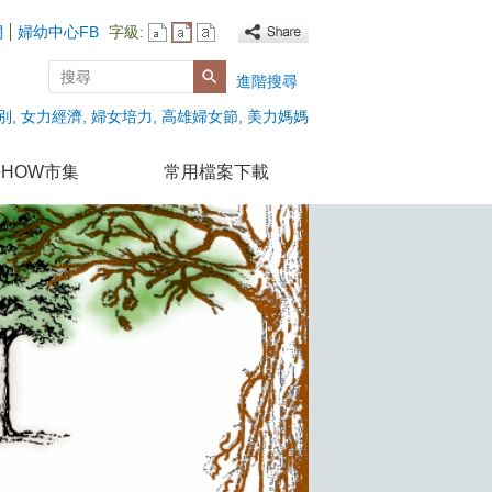
網
婦幼中心FB
字級:
搜尋
進階搜尋
別
女力經濟
婦女培力
高雄婦女節
美力媽媽
HOW市集
常用檔案下載