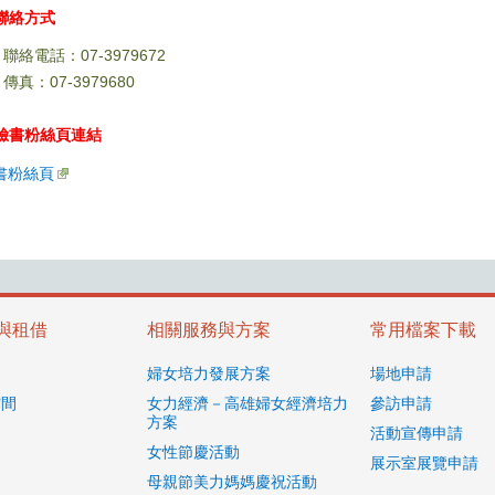
聯絡方式
聯絡電話：07-3979672
傳真：07-3979680
臉書粉絲頁連結
書粉絲頁
與租借
相關服務與方案
常用檔案下載
紹
婦女培力發展方案
場地申請
空間
女力經濟－高雄婦女經濟培力
參訪申請
方案
活動宣傳申請
女性節慶活動
展示室展覽申請
母親節美力媽媽慶祝活動