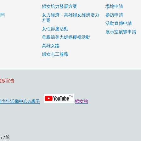
紹
婦女培力發展方案
場地申請
空間
女力經濟－高雄婦女經濟培力
參訪申請
方案
活動宣傳申請
女性節慶活動
展示室展覽申請
母親節美力媽媽慶祝活動
高雄女路
婦女志工服務
開放宣告
青少年活動中心⊙親子
婦女館
77號