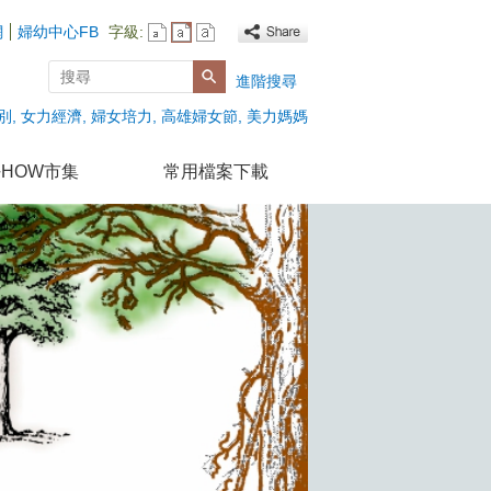
網
婦幼中心FB
字級:
搜尋
進階搜尋
別
女力經濟
婦女培力
高雄婦女節
美力媽媽
HOW市集
常用檔案下載