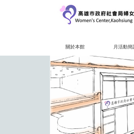
跳到主要內容區塊
關於本館
月活動簡