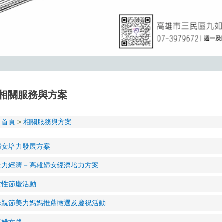
相關服務與方案
首頁
相關服務與方案
婦女培力發展方案
女力經濟－高雄婦女經濟培力方案
女性節慶活動
母親節美力媽媽推薦徵選及慶祝活動
高雄女路