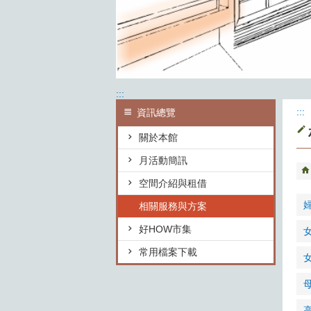
:::
:::
資訊總覽
關於本館
月活動簡訊
空間介紹與租借
相關服務與方案
好HOW市集
常用檔案下載