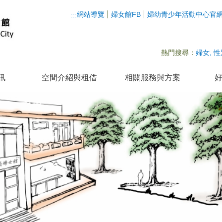
網站導覽
婦女館FB
婦幼青少年活動中心官
:::
熱門搜尋：
婦女
性
訊
空間介紹與租借
相關服務與方案
好