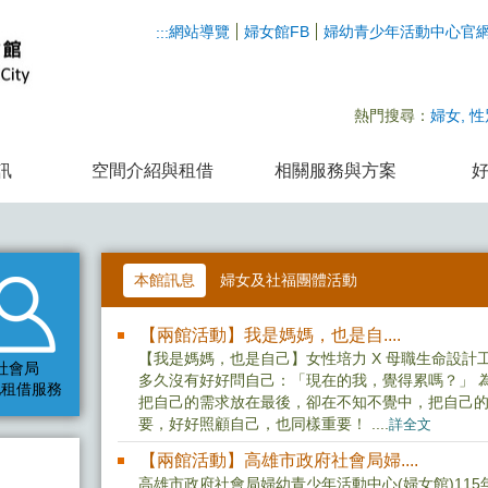
網站導覽
婦女館FB
婦幼青少年活動中心官
:::
熱門搜尋：
婦女
性
訊
空間介紹與租借
相關服務與方案
好
本館訊息
婦女及社福團體活動
【兩館活動】我是媽媽，也是自....
【我是媽媽，也是自己】女性培力 X 母職生命設計
社會局
多久沒有好好問自己：「現在的我，覺得累嗎？」 
地租借服務
把自己的需求放在最後，卻在不知不覺中，把自己
要，好好照顧自己，也同樣重要！ ....
詳全文
【兩館活動】高雄市政府社會局婦....
高雄市政府社會局婦幼青少年活動中心(婦女館)115年8