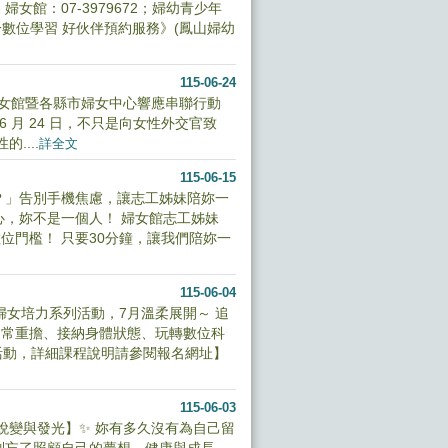
館：07-3979672；婦幼青少年
對一數位學習 好伙伴預約服務》(鳳山婦幼
115-06-24
家婦女館暨各縣市婦女中心響應串聯行動
 月 24 日，不只是向女性外交官致
....
詳全文
115-06-15
？」告別手機焦慮，讓志工姊妹陪妳一
心，妳不是一個人！ 婦女館志工姊妹
位門檻！ 只要30分鐘，讓我們陪妳一
115-06-04
齡婦女培力系列活動，7月溫柔展開～ 追
日常重擔、接納身體狀態、玩轉數位科
活動，詳細課程說明請參閱報名網址】
115-06-03
蛻變與發光】✨ 妳有多久沒有為自己留