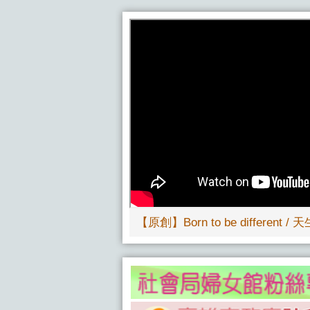
【原創】Born to be different / 天
更