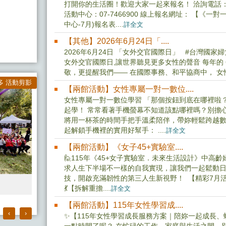
打開你的生活圈！歡迎大家一起來報名！ 洽詢電話：婦女
活動中心：07-7466900 線上報名網址： 【《一
中心-7月)報名表....
詳全文
【其他】2026年6月24日「....
2026年6月24日 「女外交官國際日」 #台灣國
女外交官國際日,讓世界聽見更多女性的聲音 每年的 6
敬，更提醒我們—— 在國際事務、和平協商中， 女性的
多 活動剪影
【兩館活動】女性專屬一對一數位....
女性專屬一對一數位學習 「那個按鈕到底在哪裡啦
起學！ 常常看著手機螢幕不知道該點哪裡嗎？別擔
將用一杯茶的時間手把手溫柔陪伴，帶妳輕鬆跨越數
起解鎖手機裡的實用好幫手： ....
詳全文
【兩館活動】《女子45+實驗室....
🙋115年《45+女子實驗室．未來生活設計》中高
求人生下半場不一樣的自我實現，讓我們一起鬆動
技，開啟充滿韌性的第三人生新視野！ 【精彩7月
》
💃【拆解重擔....
詳全文
【兩館活動】115年女性學習成....
‹
›
✨【115年女性學習成長服務方案｜陪妳一起成長、