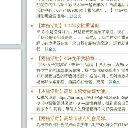
打開你的生活圈！歡迎大家一起來報名！ 洽詢電話：婦女
活動中心：07-7466900 線上報名網址： 【《4
與聰明避雷指南-....
詳全文
【本館活動】115年女性重返職....
💜 妳不是沒有能力，只是把光芒留給了家庭。現在，
「我只是個全職媽媽……」 這句話，我們在女性重
經，有位學員在第一次自我介紹時這麼說。 課程結
我....
詳全文
【兩館活動】45+女子實驗室・....
【45+女子實驗室・未來生活設計】八月份，給自己
數位世界的訊息越來越快，我們如何站穩腳步？ 當
好好感受自己的呼吸與姿態？ 這個八月，高雄市政府
場自我探索旅程。邀請妳在輕鬆、充滿....
詳全文
【本館活動】高雄市婦女館婦女健....
📞報名連結 https://forms.gle/AGHPq8ML
🌿《中醫體質與保健》🌿 —讀懂身體，找到適合
腳冰冷？ 其實，每個人的身體都有不同節奏與體質。 邀
【兩館活動】高雄市政府社會局婦....
高雄市政府社會局婦幼青少年活動中心(婦女館)115年7