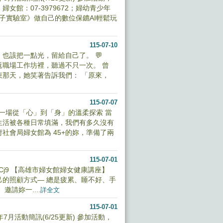
館：07-3979672；婦幼青少年
5+女子實驗室》做自己的數位保鑣AI輕鬆玩
115-07-10
也該把一點光，留給自己了。 💬
返職場工作坊裡，聽過不只一次。 曾
束那天，她笑著告訴我們： 「原來，
115-07-07
一場從「心」到「身」的溫柔探索 當
生活被各種日常填滿，我們有多久沒有
社會局婦女館為 45+的妳，準備了兩
115-07-01
SmGmGpCj9 【高雄市婦女館婦女健康講座】
自己的照顧方式— 總是疲累、睡不好、手
請妳一....
詳全文
115-07-01
月活動簡訊(6/25更新) 參加活動，