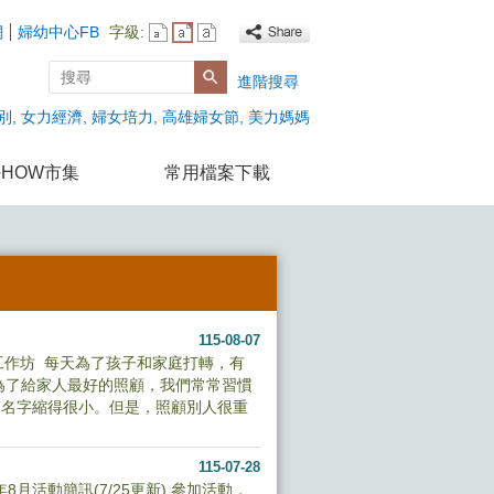
網
婦幼中心FB
字級:
搜尋
進階搜尋
別
女力經濟
婦女培力
高雄婦女節
美力媽媽
HOW市集
常用檔案下載
115-08-07
工作坊 每天為了孩子和家庭打轉，有
為了給家人最好的照顧，我們常常習慣
的名字縮得很小。但是，照顧別人很重
115-07-28
月活動簡訊(7/25更新) 參加活動，